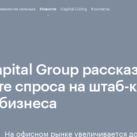
ивилегия сильных
Новости
Capital Living
Контакты
apital Group расска
те спроса на штаб-
 бизнеса
На офисном рынке увеличивается д