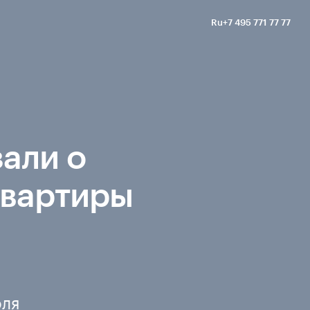
Ru
+7 495 771 77 77
En
Позвонить
зали о
квартиры
оля