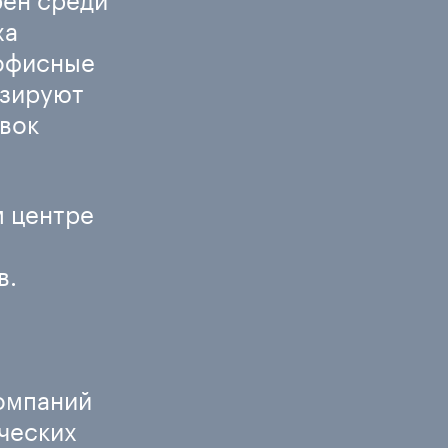
ха
 офисные
изируют
авок
м центре
в.
омпаний
ческих