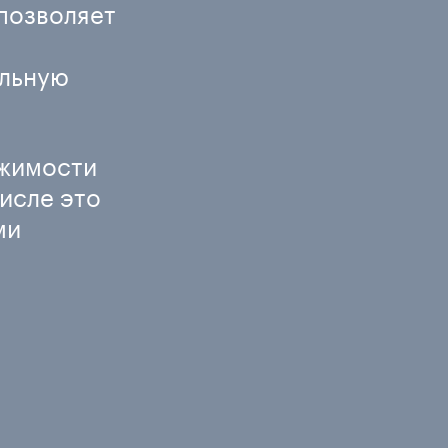
 позволяет
альную
ижимости
исле это
ми