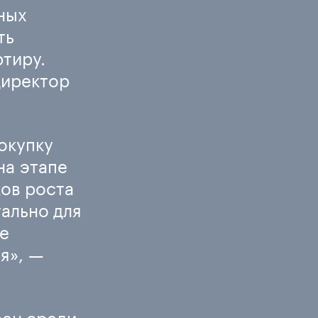
ных
ть
тиру.
директор
окупку
на этапе
ков роста
ально для
е
я», —
ен среди