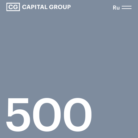
Ru
500