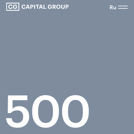
Ru
500