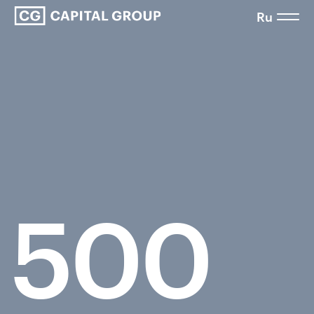
Ru
500