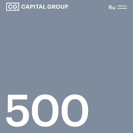
Ru
500