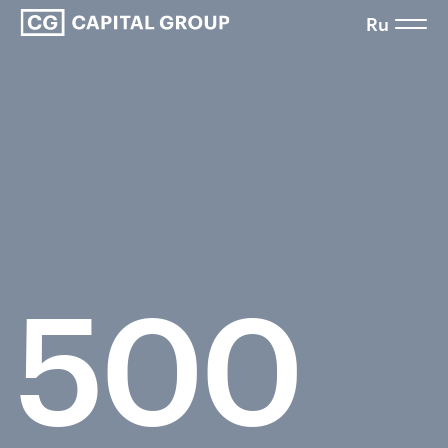
Ru
500