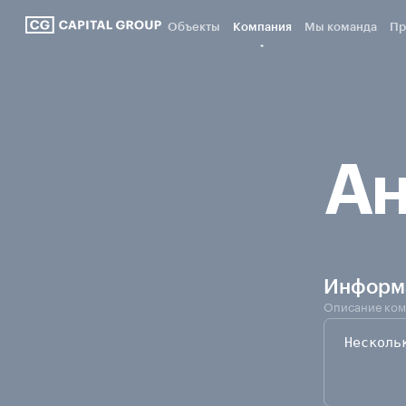
Объекты
Компания
Мы команда
Пр
Ан
Информа
Описание ком