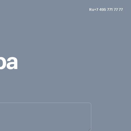
Ru
+7 495 771 77 77
En
Позвонить
ра