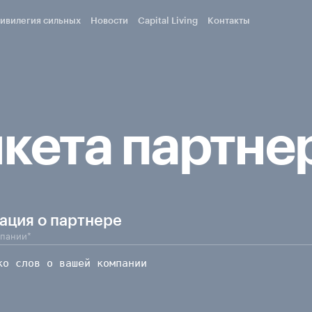
ивилегия сильных
Новости
Capital Living
Контакты
кета партне
ция о партнере
пании*